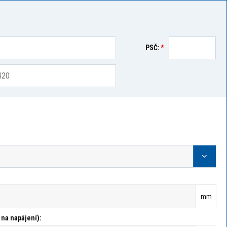
PSČ:
*
mm
 na napájení):