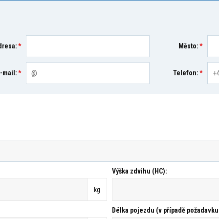
dresa:
*
Město:
*
-mail:
*
Telefon:
*
Výška zdvihu (HC):
kg
Délka pojezdu (v případě požadavku